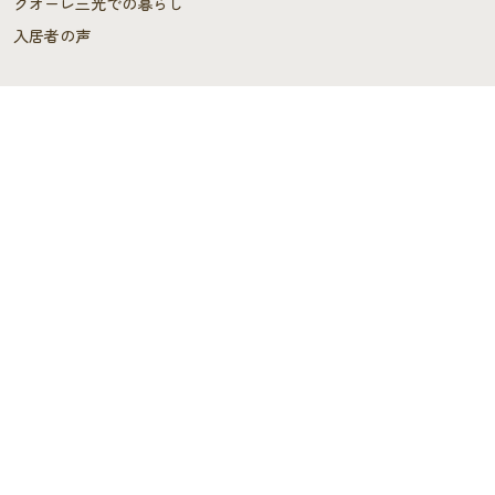
クオーレ三光での暮らし
入居者の声
ご入居を検討中の方へ
ご利用料金･ご入居の流れ
よくあるご質問
施設概要
施設概要
ヘルパーステーション・
ケアプランセンター
スタッフの声
デイサービス