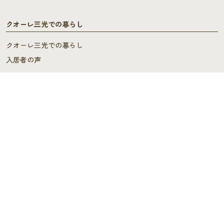
クオーレ三光での暮らし
クオーレ三光での暮らし
入居者の声
ご入居を検討中の方へ
ご利用料金･ご入居の流れ
よくあるご質問
施設概要
施設概要
ヘルパーステーション・
ケアプランセンター
スタッフの声