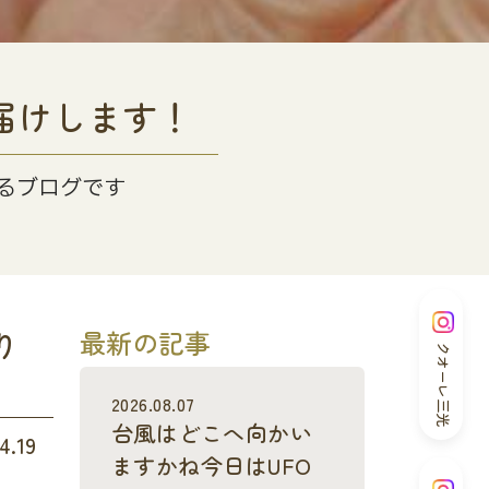
届けします！
るブログです
り
最新の記事
クオーレ三光
2026.08.07
台風はどこへ向かい
4.19
ますかね今日はUFO