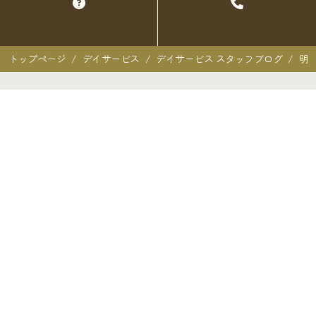
トップページ
デイサービス
デイサービス スタッフブログ
明
クオーレ三光での暮らし
クオーレ三光での暮らし
入居者の声
ご入居を検討中の方へ
ご利用料金･ご入居の流れ
よくあるご質問
施設概要