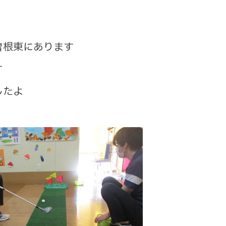
曽根東にあります
す
したよ