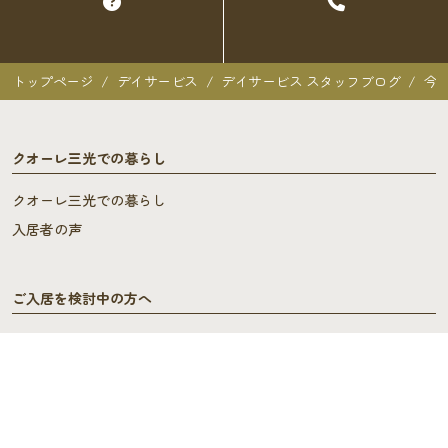
トップページ
デイサービス
デイサービス スタッフブログ
今
クオーレ三光での暮らし
クオーレ三光での暮らし
入居者の声
ご入居を検討中の方へ
ご利用料金･ご入居の流れ
よくあるご質問
施設概要