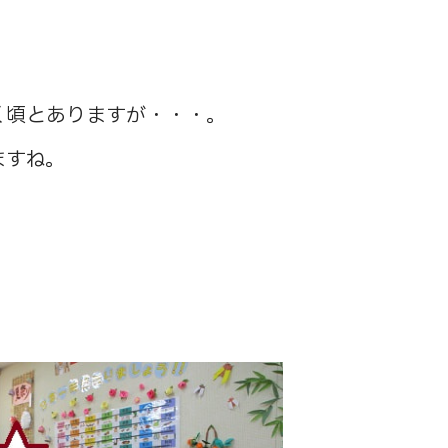
く頃とありますが・・・。
ますね。
。
。