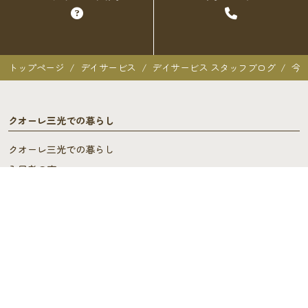
トップページ
デイサービス
デイサービス スタッフブログ
今
クオーレ三光での暮らし
クオーレ三光での暮らし
入居者の声
ご入居を検討中の方へ
ご利用料金･ご入居の流れ
よくあるご質問