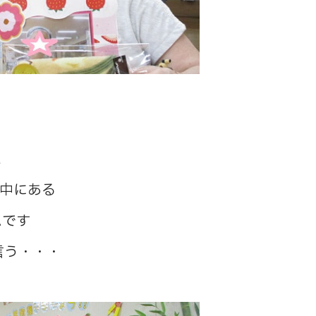
た
の中にある
ムです
言う・・・