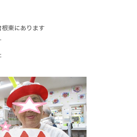
曽根東にあります
す
た