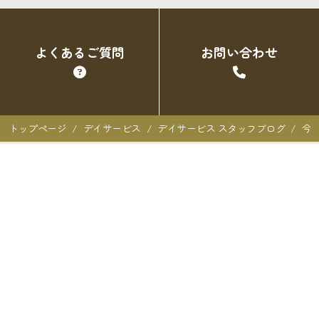
よくあるご質問
お問い合わせ
トップページ
デイサービス
デイサービス スタッフブログ
今
クオーレ三光での暮らし
クオーレ三光での暮らし
入居者の声
ご入居を検討中の方へ
ご利用料金･ご入居の流れ