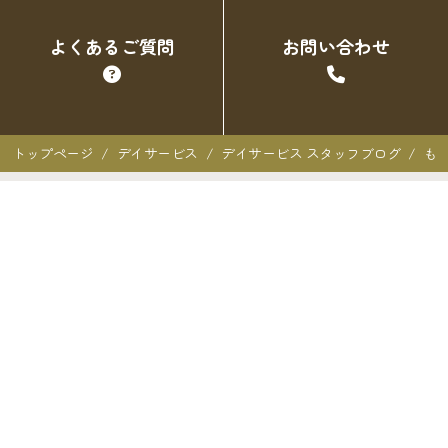
よくあるご質問
お問い合わせ
トップページ
デイサービス
デイサービス スタッフブログ
も
クオーレ三光での暮らし
クオーレ三光での暮らし
入居者の声
ご入居を検討中の方へ
ご利用料金･ご入居の流れ
よくあるご質問