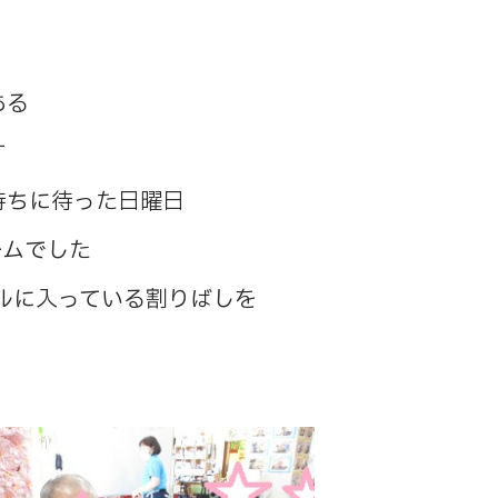
ある
す
待ちに待った日曜日
ームでした
ルに入っている割りばしを