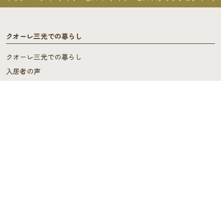
クオーレ三光での暮らし
クオーレ三光での暮らし
入居者の声
ご入居を検討中の方へ
ご利用料金･ご入居の流れ
よくあるご質問
施設概要
施設概要
ヘルパーステーション・
ケアプランセンター