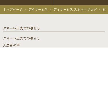
トップページ
デイサービス
デイサービス スタッフブログ
あ
クオーレ三光での暮らし
クオーレ三光での暮らし
入居者の声
ご入居を検討中の方へ
ご利用料金･ご入居の流れ
よくあるご質問
施設概要
施設概要