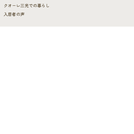
クオーレ三光での暮らし
入居者の声
ご入居を検討中の方へ
ご利用料金･ご入居の流れ
よくあるご質問
施設概要
施設概要
ヘルパーステーション・
ケアプランセンター
スタッフの声
デイサービス