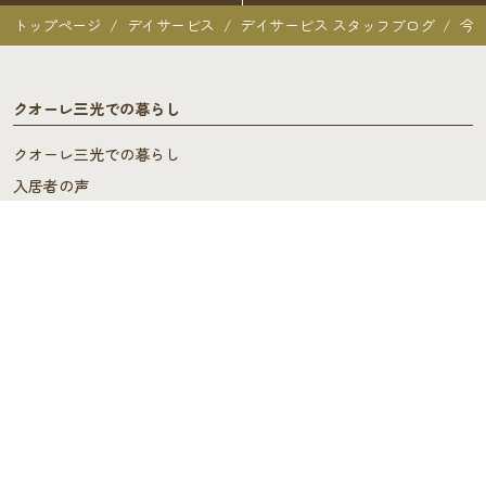
トップページ
デイサービス
デイサービス スタッフブログ
今
クオーレ三光での暮らし
クオーレ三光での暮らし
入居者の声
ご入居を検討中の方へ
ご利用料金･ご入居の流れ
よくあるご質問
施設概要
施設概要