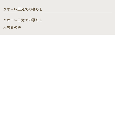
クオーレ三光での暮らし
クオーレ三光での暮らし
入居者の声
ご入居を検討中の方へ
ご利用料金･ご入居の流れ
よくあるご質問
施設概要
施設概要
ヘルパーステーション・
ケアプランセンター
スタッフの声