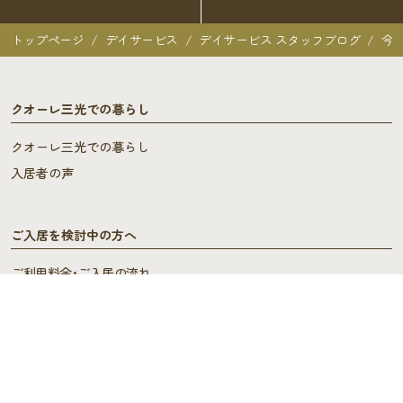
トップページ
デイサービス
デイサービス スタッフブログ
今
クオーレ三光での暮らし
クオーレ三光での暮らし
入居者の声
ご入居を検討中の方へ
ご利用料金･ご入居の流れ
よくあるご質問
施設概要
施設概要