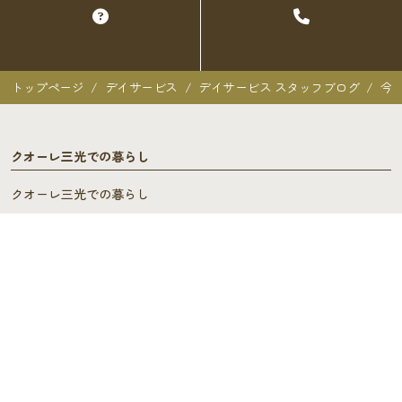
トップページ
デイサービス
デイサービス スタッフブログ
今
クオーレ三光での暮らし
クオーレ三光での暮らし
入居者の声
ご入居を検討中の方へ
ご利用料金･ご入居の流れ
よくあるご質問