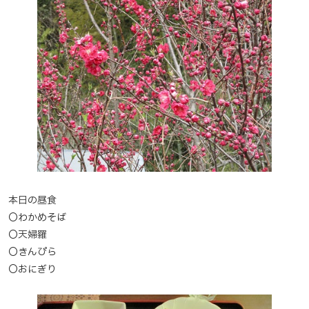
本日の昼食
〇わかめそば
〇天婦羅
〇きんぴら
〇おにぎり