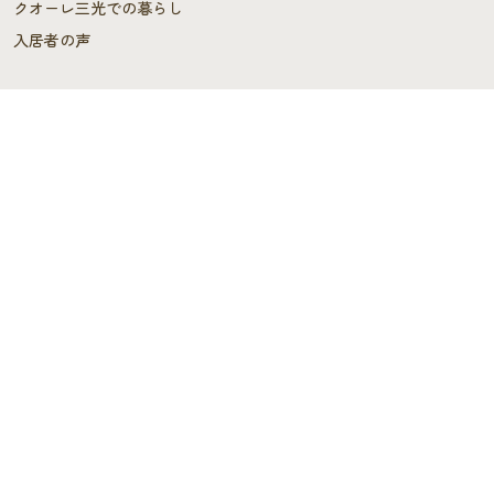
クオーレ三光での暮らし
入居者の声
ご入居を検討中の方へ
ご利用料金･ご入居の流れ
よくあるご質問
施設概要
施設概要
ヘルパーステーション・
ケアプランセンター
スタッフの声
デイサービス