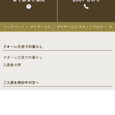
トップページ
デイサービス
デイサービス スタッフブログ
ポ
クオーレ三光での暮らし
クオーレ三光での暮らし
入居者の声
ご入居を検討中の方へ
ご利用料金･ご入居の流れ
よくあるご質問