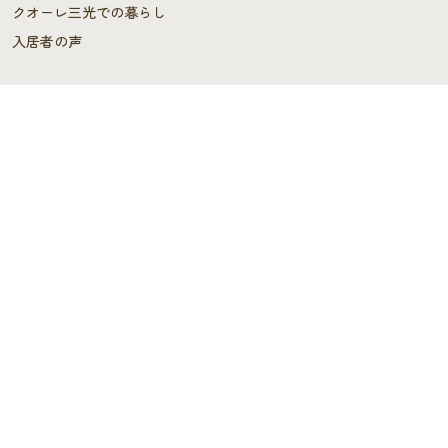
クオーレ三光での暮らし
入居者の声
ご入居を検討中の方へ
ご利用料金･ご入居の流れ
よくあるご質問
施設概要
施設概要
ヘルパーステーション・
ケアプランセンター
スタッフの声
デイサービス