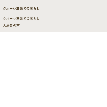
クオーレ三光での暮らし
クオーレ三光での暮らし
入居者の声
ご入居を検討中の方へ
ご利用料金･ご入居の流れ
よくあるご質問
施設概要
施設概要
ヘルパーステーション・
ケアプランセンター
スタッフの声