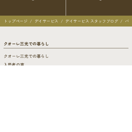
トップページ
デイサービス
デイサービス スタッフブログ
パ
クオーレ三光での暮らし
クオーレ三光での暮らし
入居者の声
ご入居を検討中の方へ
ご利用料金･ご入居の流れ
よくあるご質問
施設概要