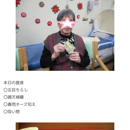
本日の昼食
〇五目ちらし
〇鶏天婦羅
〇春雨ネーズ和え
〇吸い物