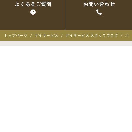
よくあるご質問
お問い合わせ
トップページ
デイサービス
デイサービス スタッフブログ
パ
クオーレ三光での暮らし
クオーレ三光での暮らし
入居者の声
ご入居を検討中の方へ
ご利用料金･ご入居の流れ
よくあるご質問