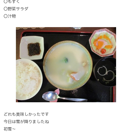
〇もずく
〇野菜サラダ
〇汁物
どれも美味しかったです
今日は雪が降りましたね
初雪～