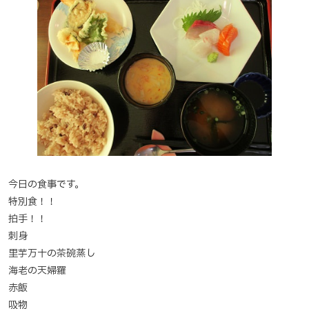
今日の食事です。
特別食！！
拍手！！
刺身
里芋万十の茶碗蒸し
海老の天婦羅
赤飯
吸物