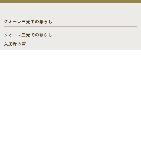
クオーレ三光での暮らし
クオーレ三光での暮らし
入居者の声
ご入居を検討中の方へ
ご利用料金･ご入居の流れ
よくあるご質問
施設概要
施設概要
ヘルパーステーション・
ケアプランセンター
スタッフの声