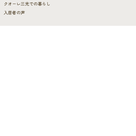
クオーレ三光での暮らし
入居者の声
ご入居を検討中の方へ
ご利用料金･ご入居の流れ
よくあるご質問
施設概要
施設概要
ヘルパーステーション・
ケアプランセンター
スタッフの声
デイサービス